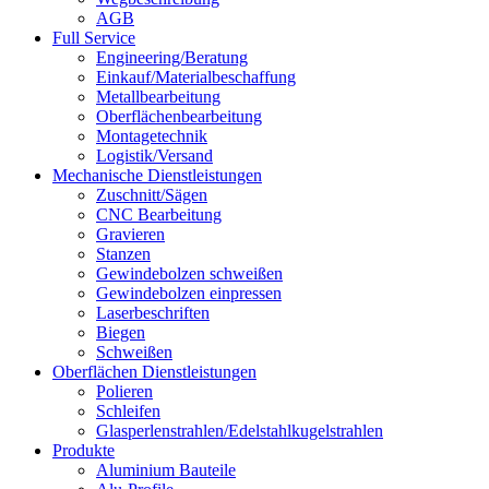
AGB
Full Service
Engineering/Beratung
Einkauf/Materialbeschaffung
Metallbearbeitung
Oberflächenbearbeitung
Montagetechnik
Logistik/Versand
Mechanische Dienstleistungen
Zuschnitt/Sägen
CNC Bearbeitung
Gravieren
Stanzen
Gewindebolzen schweißen
Gewindebolzen einpressen
Laserbeschriften
Biegen
Schweißen
Oberflächen Dienstleistungen
Polieren
Schleifen
Glasperlenstrahlen/Edelstahlkugelstrahlen
Produkte
Aluminium Bauteile