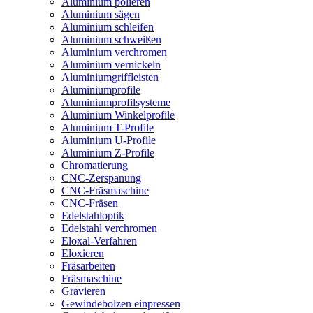
Aluminium polieren
Aluminium sägen
Aluminium schleifen
Aluminium schweißen
Aluminium verchromen
Aluminium vernickeln
Aluminiumgriffleisten
Aluminiumprofile
Aluminiumprofilsysteme
Aluminium Winkelprofile
Aluminium T-Profile
Aluminium U-Profile
Aluminium Z-Profile
Chromatierung
CNC-Zerspanung
CNC-Fräsmaschine
CNC-Fräsen
Edelstahloptik
Edelstahl verchromen
Eloxal-Verfahren
Eloxieren
Fräsarbeiten
Fräsmaschine
Gravieren
Gewindebolzen einpressen