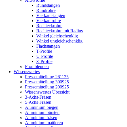
Alu-Profile
Rundstangen
Rundrohre
Vierkantstangen
Vierkantrohre
Rechteckrohre
Rechteckrohre mit Radius
Winkel gleichschenklig
Winkel ungleichschenklig
Flachstangen
T-Profile
U-Profile
Z-Profile
Frontblenden
Wissenswertes
Pressemitteilung 261125
Pressemitteilung 300925
Pressemitteilung 200925
Wissenswertes Übersicht
3-Achs-Fräsen
5-Achs-Fräsen
Aluminium biegen
Aluminium bürsten
Aluminium fräsen
Aluminium mattieren