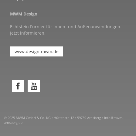
MWM Design
Echtstein Furnier für Innen- und Außenanwendungen.
Jetzt informieren.
www.design-mwm.de
© 2025 MWM GmbH & Co. KG • Hüttenstr. 12 • 59759 Arnsberg •
info@mwm-
arnsberg.de