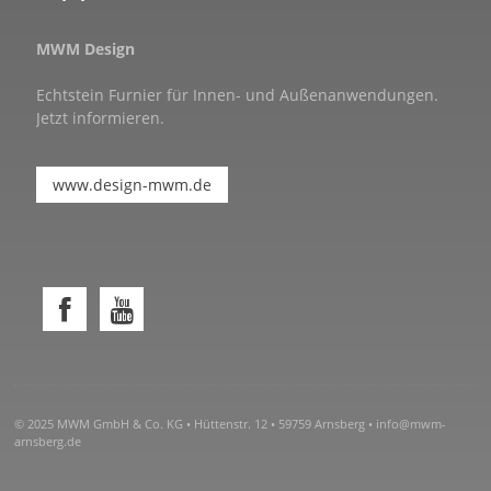
MWM Design
Echtstein Furnier für Innen- und Außenanwendungen.
Jetzt informieren.
www.design-mwm.de
© 2025 MWM GmbH & Co. KG • Hüttenstr. 12 • 59759 Arnsberg •
info@mwm-
arnsberg.de