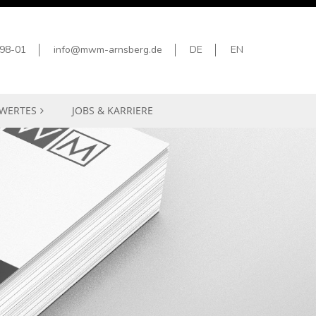
98-01
info@mwm-arnsberg.de
DE
EN
WERTES
JOBS & KARRIERE