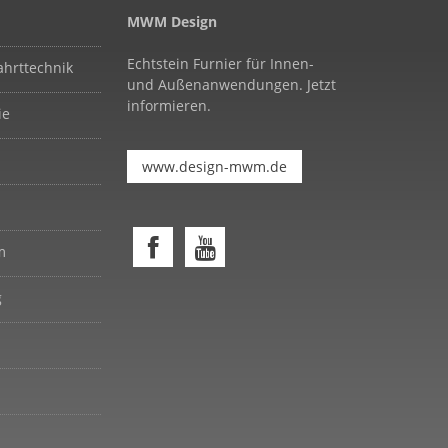
MWM Design
Echtstein Furnier für Innen-
ahrttechnik
und Außenanwendungen. Jetzt
informieren.
ie
www.design-mwm.de
m
g