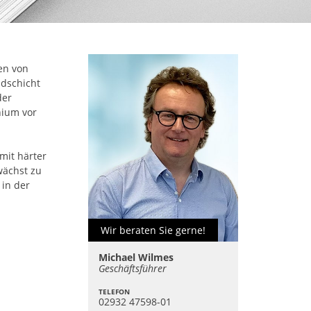
en von
idschicht
der
nium vor
mit härter
wächst zu
 in der
Wir beraten Sie gerne!
Michael Wilmes
Geschäftsführer
TELEFON
02932 47598-01