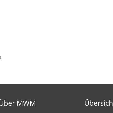
g
Über MWM
Übersich